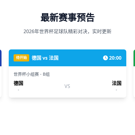
最新赛事预告
2026年世界杯足球队精彩对决，实时更新
德国 vs 法国
20:00
待开始
世界杯小组赛 - B组
德国
法国
VS
-
-